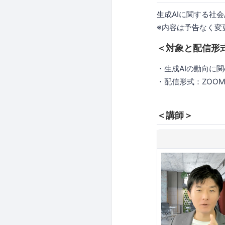
生成AIに関する社
※内容は予告なく変
＜対象と配信形
・生成AIの動向に
・配信形式：ZOO
＜講師＞