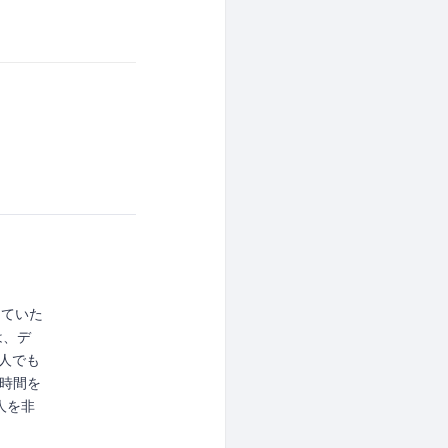
っていた
は、デ
人でも
時間を
人を非