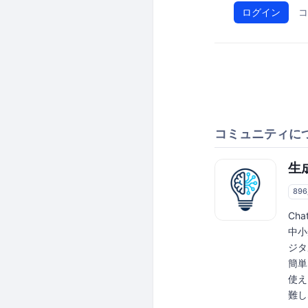
ログイン
コ
コミュニティに
生
89
Ch
中小
ジタ
簡単
使え
難しな