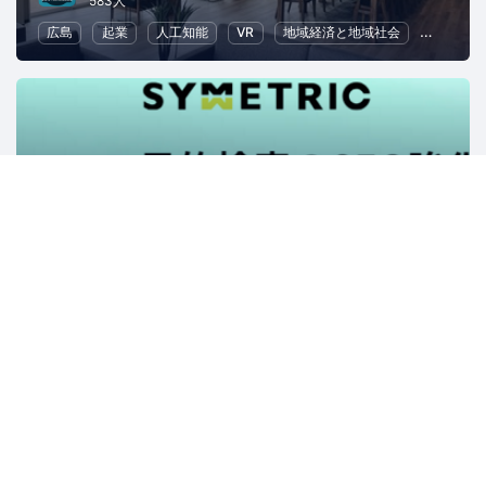
583人
広島
起業
人工知能
VR
地域経済と地域社会
ボランテ
【アクセス解析/SEO対策】株式会社シンメトリック
1472人
東京
Web
マーケティング
データ解析
SEO（検索エンジ
テックジムと愉快な仲間たち
1266人