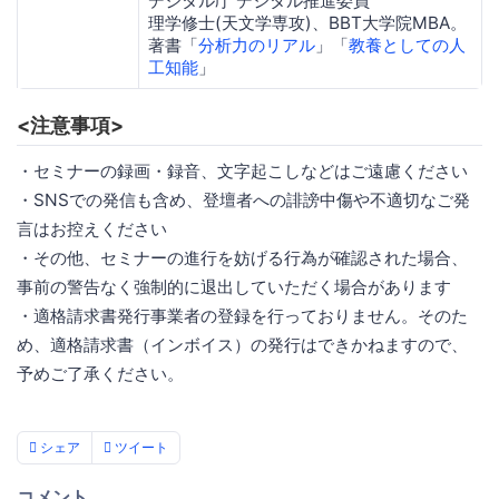
デジタル庁 デジタル推進委員
理学修士(天文学専攻)、BBT大学院MBA。
著書「
分析力のリアル
」「
教養としての人
工知能
」
<注意事項>
・セミナーの録画・録音、文字起こしなどはご遠慮ください
・SNSでの発信も含め、登壇者への誹謗中傷や不適切なご発
言はお控えください
・その他、セミナーの進行を妨げる行為が確認された場合、
事前の警告なく強制的に退出していただく場合があります
・適格請求書発行事業者の登録を行っておりません。そのた
め、適格請求書（インボイス）の発行はできかねますので、
予めご了承ください。
シェア
ツイート
コメント